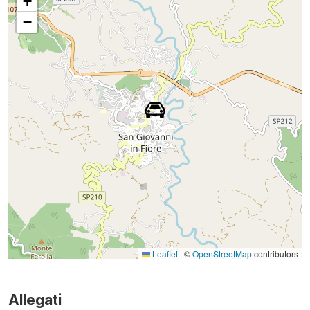
+
−
Leaflet
|
©
OpenStreetMap
contributors
Allegati