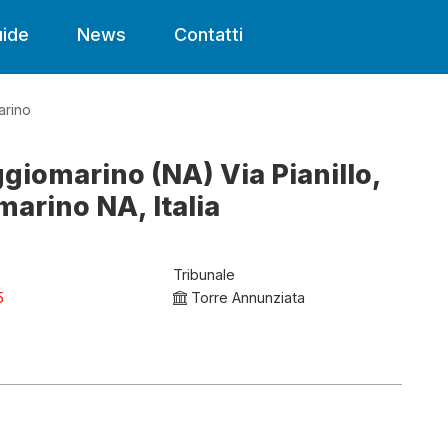
ide
News
Contatti
rino
ggiomarino (NA) Via Pianillo,
arino NA, Italia
Tribunale
5
Torre Annunziata