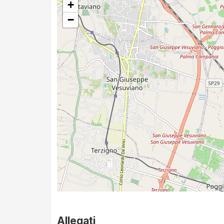
+
−
Allegati