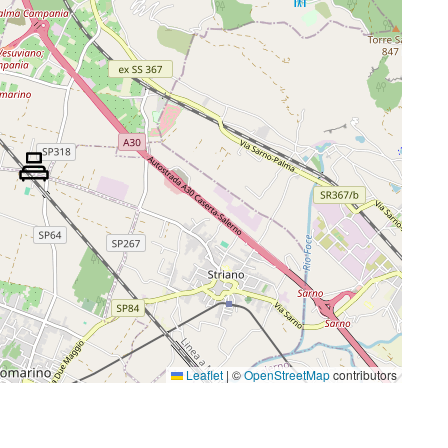
Leaflet
|
©
OpenStreetMap
contributors