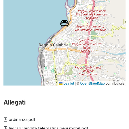
Leaflet
|
©
OpenStreetMap
contributors
Allegati
ordinanza.pdf
Avviso vendita telematica beni mobili.pdf