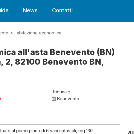
ide
News
Contatti
ento
abitazione economica
ica all'asta Benevento (BN)
, 2, 82100 Benevento BN,
Tribunale
5
Benevento
uato al primo piano di 6 vani catastali, mq 130.
Al