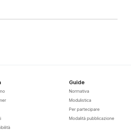
à
Guide
amo
Normativa
mer
Modulistica
Per partecipare
i
Modalità pubblicazione
bilità