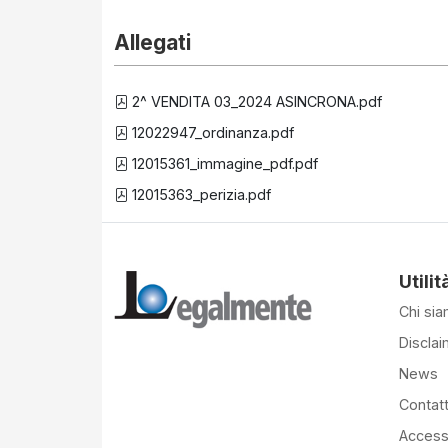
Allegati
2^ VENDITA 03_2024 ASINCRONA.pdf
12022947_ordinanza.pdf
12015361_immagine_pdf.pdf
12015363_perizia.pdf
Utilit
Chi si
Disclai
News
Contatt
Accessi