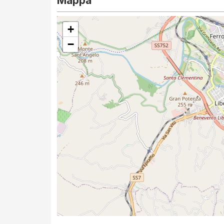
Mappa
+
−