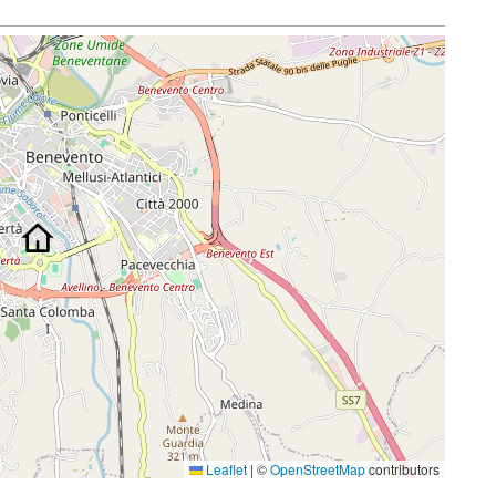
Leaflet
|
©
OpenStreetMap
contributors