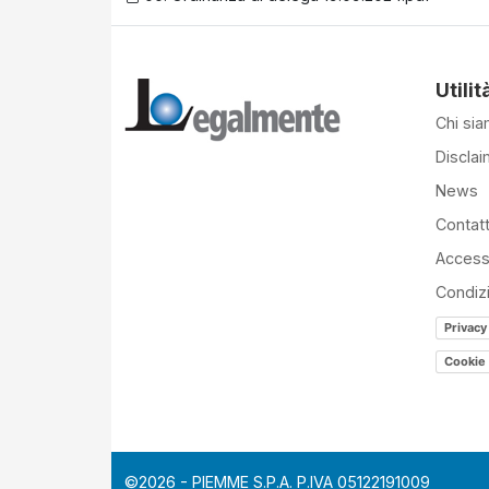
Utilit
Chi si
Disclai
News
Contatt
Accessi
Condiz
Privacy
Cookie 
©2026 - PIEMME S.P.A. P.IVA 05122191009