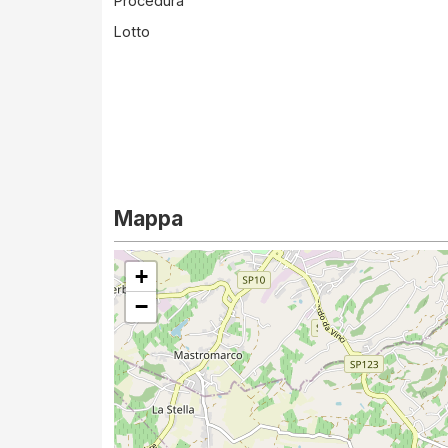
Procedura
Lotto
Mappa
+
−