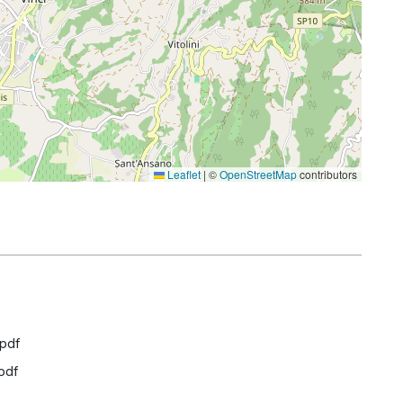
Leaflet
|
©
OpenStreetMap
contributors
.pdf
pdf