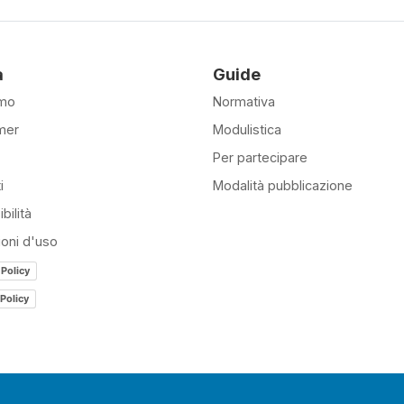
à
Guide
amo
Normativa
mer
Modulistica
Per partecipare
i
Modalità pubblicazione
bilità
ioni d'uso
 Policy
Policy