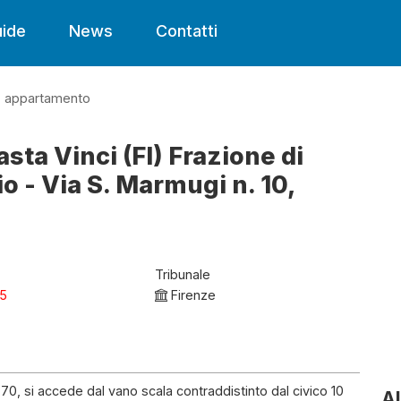
ide
News
Contatti
appartamento
sta Vinci (FI) Frazione di
o - Via S. Marmugi n. 10,
Tribunale
25
Firenze
,70, si accede dal vano scala contraddistinto dal civico 10
Al