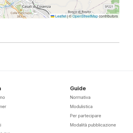
Leaflet
|
©
OpenStreetMap
contributors
à
Guide
amo
Normativa
mer
Modulistica
Per partecipare
i
Modalità pubblicazione