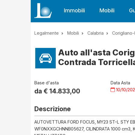
Immobili
Mobili
Gu
Legalmente
Mobili
Calabria
Corigliano
Auto all'asta Cori
Contrada Torricell
Base d'asta
Data Asta
10/10/20
da €
14.833,00
Descrizione
AUTOVETTURA FORD FOCUS, MY23 ST-L STY EBC 
WF0NXXGCHNNB05627, CILINDRATA 1000 cm3, KM