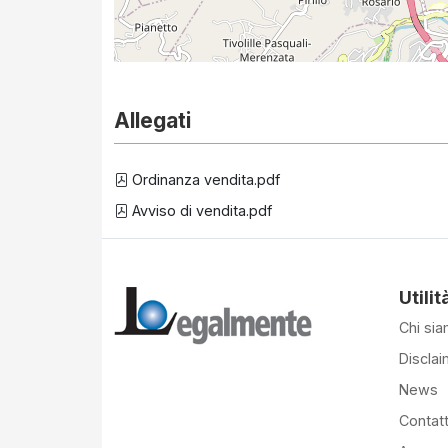
Allegati
Ordinanza vendita.pdf
Avviso di vendita.pdf
Utilit
Chi si
Disclai
News
Contatt