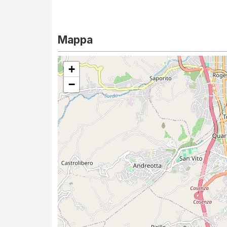
Mappa
+
−