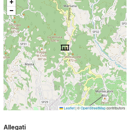
+
−
Leaflet
|
©
OpenStreetMap
contributors
Allegati