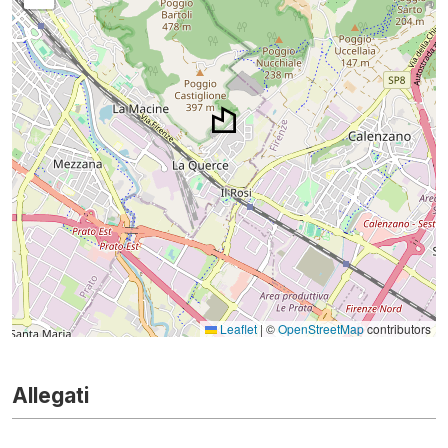
Leaflet
|
©
OpenStreetMap
contributors
Allegati