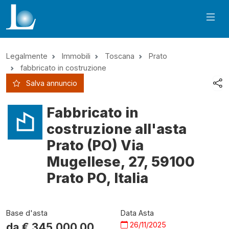
Legalmente
Immobili
Toscana
Prato
fabbricato in costruzione
Salva annuncio
Fabbricato in
costruzione all'asta
Prato (PO) Via
Mugellese, 27, 59100
Prato PO, Italia
Base d'asta
Data Asta
26/11/2025
da €
345.000,00