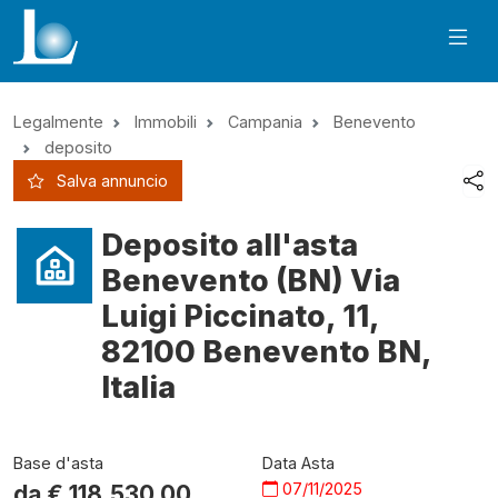
Legalmente
Immobili
Campania
Benevento
deposito
Salva annuncio
Deposito all'asta
Benevento (BN) Via
Luigi Piccinato, 11,
82100 Benevento BN,
Italia
Base d'asta
Data Asta
07/11/2025
da €
118.530,00