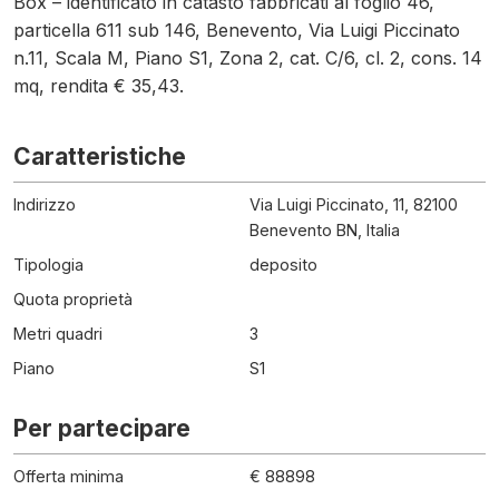
Box – identificato in catasto fabbricati al foglio 46,
particella 611 sub 146, Benevento, Via Luigi Piccinato
n.11, Scala M, Piano S1, Zona 2, cat. C/6, cl. 2, cons. 14
mq, rendita € 35,43.
Caratteristiche
Indirizzo
Via Luigi Piccinato, 11, 82100
Benevento BN, Italia
Tipologia
deposito
Quota proprietà
Metri quadri
3
Piano
S1
Per partecipare
Offerta minima
€ 88898