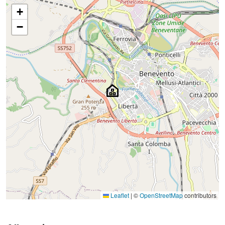
+
−
Leaflet
|
©
OpenStreetMap
contributors