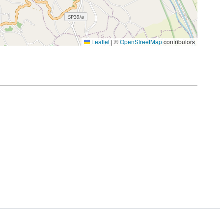
Leaflet
|
©
OpenStreetMap
contributors