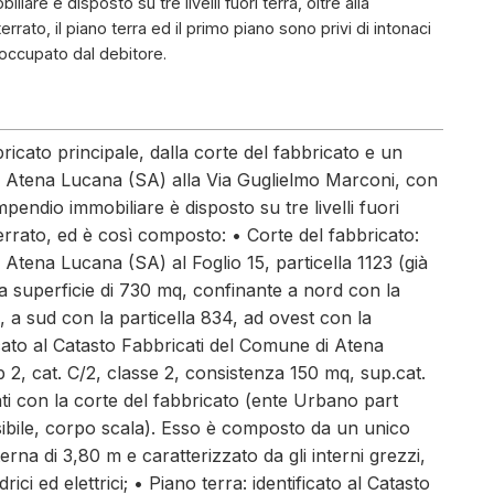
iare è disposto su tre livelli fuori terra, oltre alla
rato, il piano terra ed il primo piano sono privi di intonaci
e occupato dal debitore.
icato principale, dalla corte del fabbricato e un
i Atena Lucana (SA) alla Via Guglielmo Marconi, con
pendio immobiliare è disposto su tre livelli fuori
terrato, ed è così composto: • Corte del fabbricato:
 Atena Lucana (SA) al Foglio 15, particella 1123 (già
superficie di 730 mq, confinante a nord con la
, a sud con la particella 834, ad ovest con la
icato al Catasto Fabbricati del Comune di Atena
b 2, cat. C/2, classe 2, consistenza 150 mq, sup.cat.
lati con la corte del fabbricato (ente Urbano part
ibile, corpo scala). Esso è composto da un unico
rna di 3,80 m e caratterizzato da gli interni grezzi,
rici ed elettrici; • Piano terra: identificato al Catasto