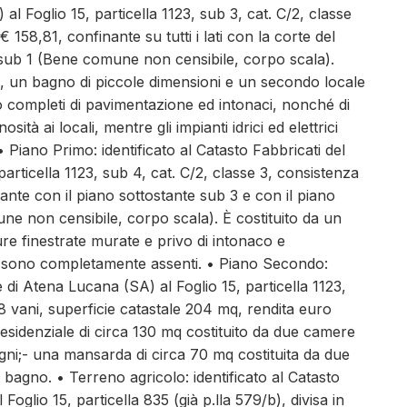
l Foglio 15, particella 1123, sub 3, cat. C/2, classe
 158,81, confinante su tutti i lati con la corte del
 sub 1 (Bene comune non censibile, corpo scala).
 un bagno di piccole dimensioni e un secondo locale
no completi di pavimentazione ed intonaci, nonché di
tà ai locali, mentre gli impianti idrici ed elettrici
 Piano Primo: identificato al Catasto Fabbricati del
rticella 1123, sub 4, cat. C/2, classe 3, consistenza
ante con il piano sottostante sub 3 e con il piano
ne non censibile, corpo scala). È costituito da un
e finestrate murate e privo di intonaco e
rici sono completamente assenti. • Piano Secondo:
 di Atena Lucana (SA) al Foglio 15, particella 1123,
8 vani, superficie catastale 204 mq, rendita euro
esidenziale di circa 130 mq costituito da due camere
gni;- una mansarda di circa 70 mq costituita da due
bagno. • Terreno agricolo: identificato al Catasto
glio 15, particella 835 (già p.lla 579/b), divisa in