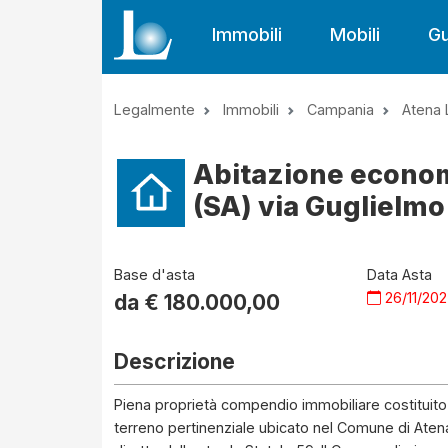
Immobili
Mobili
Gu
Legalmente
Immobili
Campania
Atena 
Abitazione econom
(SA) via Guglielm
Base d'asta
Data Asta
26/11/20
da €
180.000,00
Descrizione
Piena proprietà compendio immobiliare costituito d
terreno pertinenziale ubicato nel Comune di Aten