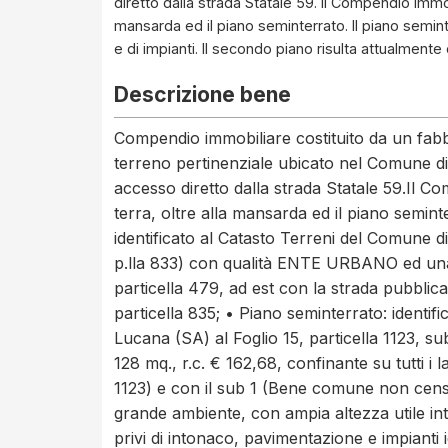
diretto dalla strada Statale 59. Il Compendio immobil
mansarda ed il piano seminterrato. Il piano seminter
e di impianti. Il secondo piano risulta attualment
Descrizione bene
Compendio immobiliare costituito da un fabbr
terreno pertinenziale ubicato nel Comune d
accesso diretto dalla strada Statale 59.Il Com
terra, oltre alla mansarda ed il piano semin
identificato al Catasto Terreni del Comune di
p.lla 833) con qualità ENTE URBANO ed una 
particella 479, ad est con la strada pubblica
particella 835; • Piano seminterrato: identif
Lucana (SA) al Foglio 15, particella 1123, su
128 mq., r.c. € 162,68, confinante su tutti i 
1123) e con il sub 1 (Bene comune non cens
grande ambiente, con ampia altezza utile inte
privi di intonaco, pavimentazione e impianti id