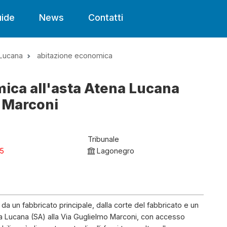
ide
News
Contatti
Lucana
abitazione economica
ica all'asta Atena Lucana
o Marconi
Tribunale
25
Lagonegro
a un fabbricato principale, dalla corte del fabbricato e un
a Lucana (SA) alla Via Guglielmo Marconi, con accesso