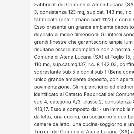
Fabbricati del Comune di Atena Lucana (SA) a
3, consistenza 123 mq, sup.cat. 143 mq, r.c. €
fabbricato (ente Urbano part 1123) e con il
Esso presenta un grande ambiente deposito,
deposito di medie dimensioni. Gli interni so
grandi finestre che garantiscono ampia luminosi
risultano essere incompleti e non a norma. •
Comune di Atena Lucana (SA) al Foglio 15, pa
110 mq, sup.cat.mq.137, r.c. € 142,03, confin
soprastante sub 5 e con il sub 1 (Bene comu
unico grande ambiente deposito, con apertur
pavimentazione. Gli impianti idrici ed elett
identificato al Catasto Fabbricati del Comune
sub 4, categoria A/3, classe 2, consistenza 
413,17. Esso è composto da: - un immobile r
da letto, una cucina, un soggiorno e due ba
camere da letto, una cucina-soggiorno e un 
Terreni del Comune di Atena Lucana (SA) al Fo