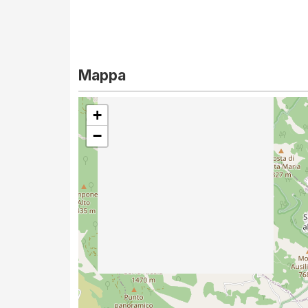
Mappa
+
−