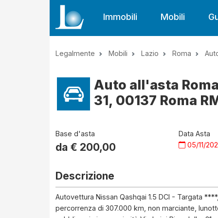
Immobili
Mobili
Gu
Legalmente
Mobili
Lazio
Roma
Aut
Auto all'asta Roma
31, 00137 Roma RM,
Base d'asta
Data Asta
05/11/20
da €
200,00
Descrizione
Autovettura Nissan Qashqai 1.5 DCI - Targata ****,
percorrenza di 307.000 km, non marciante, lunotto