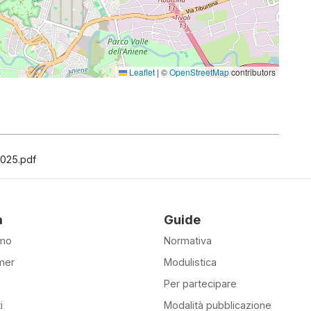
Leaflet
|
©
OpenStreetMap
contributors
2025.pdf
à
Guide
amo
Normativa
mer
Modulistica
Per partecipare
i
Modalità pubblicazione