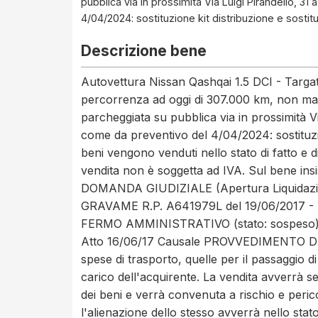
pubblica via in prossimità Via Luigi Pirandello, 
4/04/2024: sostituzione kit distribuzione e sost
Descrizione bene
Autovettura Nissan Qashqai 1.5 DCI - Targa
percorrenza ad oggi di 307.000 km, non marc
parcheggiata su pubblica via in prossimità V
come da preventivo del 4/04/2024: sostituzi
beni vengono venduti nello stato di fatto e di 
vendita non è soggetta ad IVA. Sul bene ins
DOMANDA GIUDIZIALE (Apertura Liquidazion
GRAVAME R.P. A641979L del 19/06/2017 -
FERMO AMMINISTRATIVO (stato: sospeso);
Atto 16/06/17 Causale PROVVEDIMENTO D
spese di trasporto, quelle per il passaggio d
carico dell'acquirente. La vendita avverrà s
dei beni e verrà convenuta a rischio e peric
l'alienazione dello stesso avverrà nello stato 