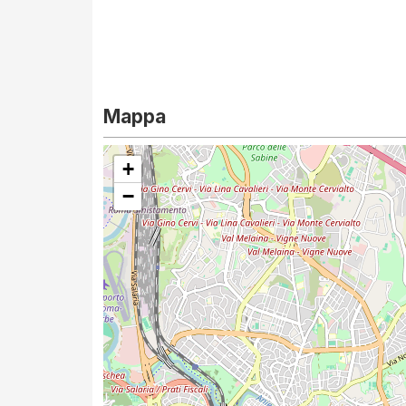
Mappa
+
−