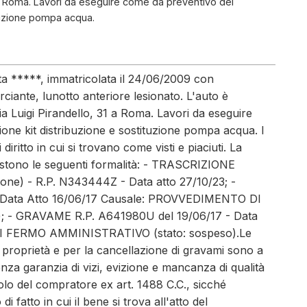
31 a Roma. Lavori da eseguire come da preventivo del
ituzione pompa acqua.
ta *****, immatricolata il 24/06/2009 con
iante, lunotto anteriore lesionato. L'auto è
ia Luigi Pirandello, 31 a Roma. Lavori da eseguire
one kit distribuzione e sostituzione pompa acqua. I
diritto in cui si trovano come visti e piaciuti. La
istono le seguenti formalità: - TRASCRIZIONE
e) - R.P. N343444Z - Data atto 27/10/23; -
 Data Atto 16/06/17 Causale: PROVVEDIMENTO DI
 - GRAVAME R.P. A641980U del 19/06/17 - Data
I FERMO AMMINISTRATIVO (stato: sospeso).Le
i proprietà e per la cancellazione di gravami sono a
enza garanzia di vizi, evizione e mancanza di qualità
olo del compratore ex art. 1488 C.C., sicché
di fatto in cui il bene si trova all'atto del