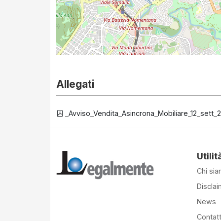
Allegati
_Avviso_Vendita_Asincrona_Mobiliare_12_sett_
Utilit
Chi si
Disclai
News
Contatt