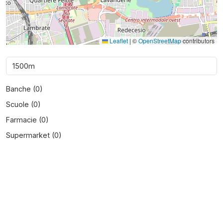
Leaflet
|
©
OpenStreetMap
contributors
Banche (
0
)
Scuole (
0
)
Farmacie (
0
)
Supermarket (
0
)