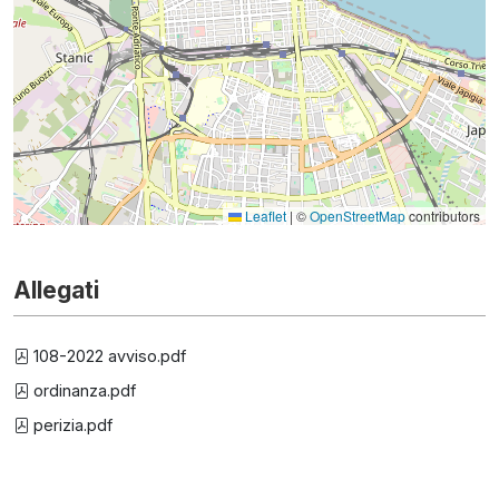
Leaflet
|
©
OpenStreetMap
contributors
Allegati
108-2022 avviso.pdf
ordinanza.pdf
perizia.pdf