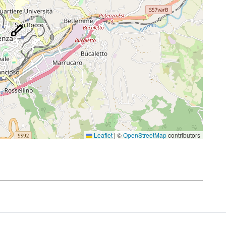
Leaflet
|
©
OpenStreetMap
contributors