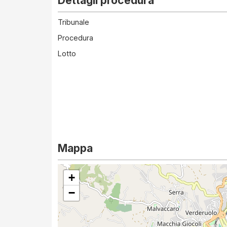
Dettagli procedura
Tribunale
Procedura
Lotto
Mappa
+
−