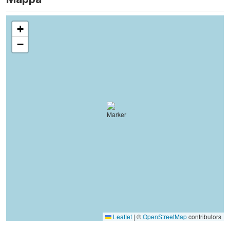
+
−
Leaflet
|
©
OpenStreetMap
contributors