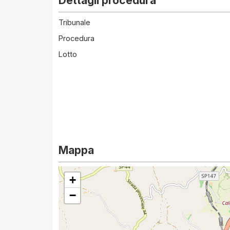
Dettagli procedura
Tribunale
Procedura
Lotto
Mappa
+
−