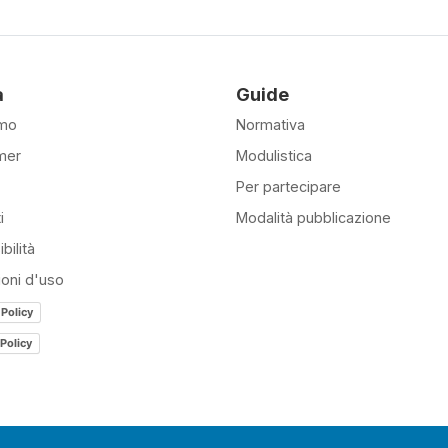
à
Guide
amo
Normativa
mer
Modulistica
Per partecipare
i
Modalità pubblicazione
bilità
ioni d'uso
 Policy
Policy