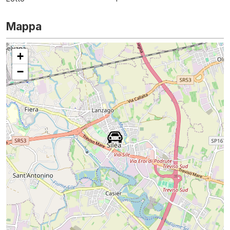
Mappa
+
−