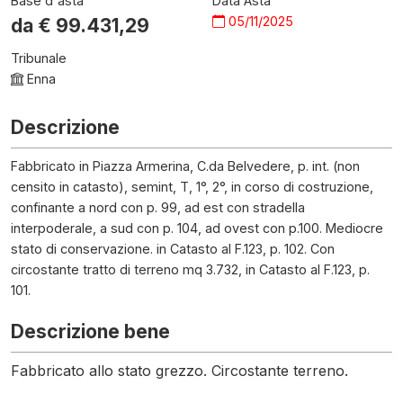
Base d'asta
Data Asta
05/11/2025
da €
99.431,29
Tribunale
Enna
Descrizione
Fabbricato in Piazza Armerina, C.da Belvedere, p. int. (non
censito in catasto), semint, T, 1°, 2°, in corso di costruzione,
confinante a nord con p. 99, ad est con stradella
interpoderale, a sud con p. 104, ad ovest con p.100. Mediocre
stato di conservazione. in Catasto al F.123, p. 102. Con
circostante tratto di terreno mq 3.732, in Catasto al F.123, p.
101.
Descrizione bene
Fabbricato allo stato grezzo. Circostante terreno.