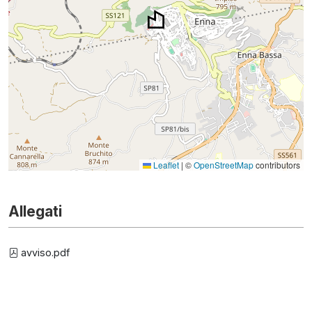
Leaflet
|
©
OpenStreetMap
contributors
Allegati
avviso.pdf