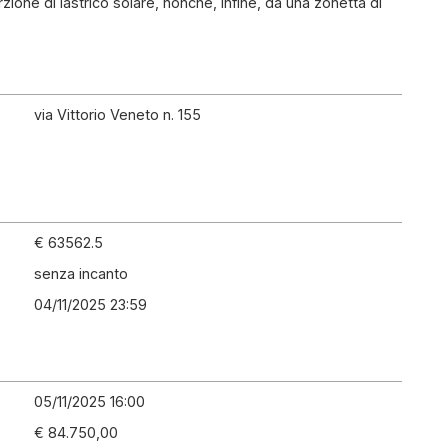
zione di lastrico solare, nonché, infine, da una zonetta di
via Vittorio Veneto n. 155
€ 63562.5
senza incanto
04/11/2025 23:59
05/11/2025 16:00
€ 84.750,00