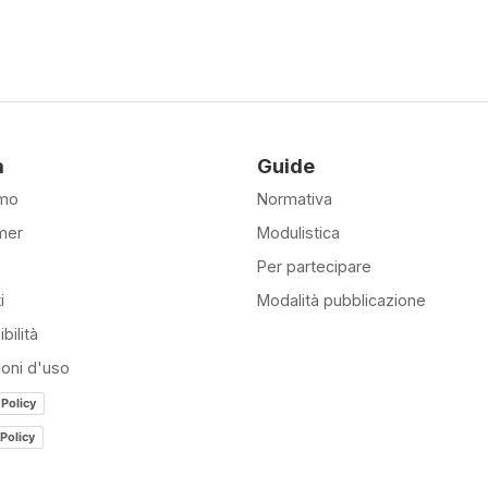
à
Guide
amo
Normativa
mer
Modulistica
Per partecipare
i
Modalità pubblicazione
bilità
ioni d'uso
 Policy
Policy