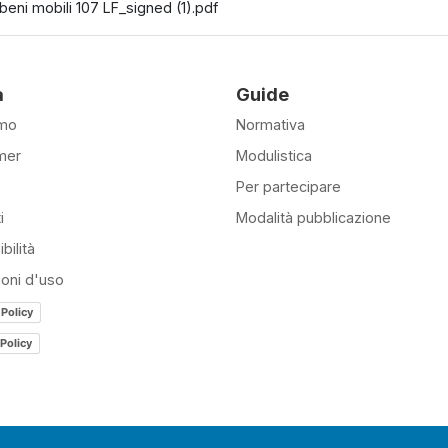
beni mobili 107 LF_signed (1).pdf
à
Guide
amo
Normativa
mer
Modulistica
Per partecipare
i
Modalità pubblicazione
bilità
ioni d'uso
 Policy
Policy