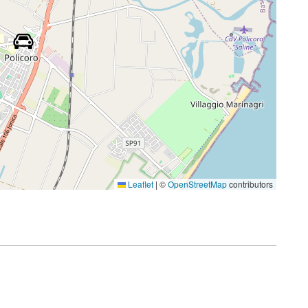
Leaflet
|
©
OpenStreetMap
contributors