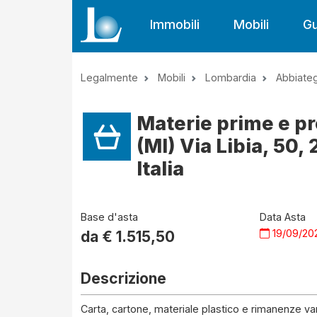
Immobili
Mobili
Gu
Legalmente
Mobili
Lombardia
Abbiate
Materie prime e pr
(MI) Via Libia, 50
Italia
Base d'asta
Data Asta
19/09/20
da €
1.515,50
Descrizione
Carta, cartone, materiale plastico e rimanenze vari