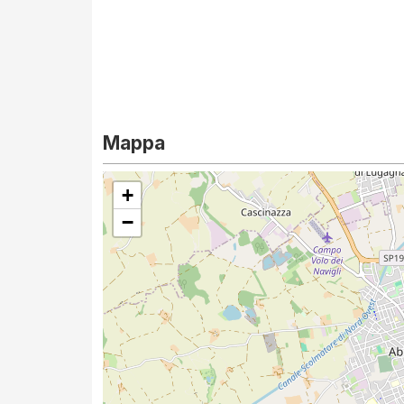
Mappa
+
−