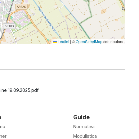
Leaflet
|
©
OpenStreetMap
contributors
mine 19.09.2025.pdf
à
Guide
amo
Normativa
mer
Modulistica