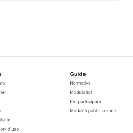
à
Guide
amo
Normativa
mer
Modulistica
Per partecipare
i
Modalità pubblicazione
bilità
ioni d'uso