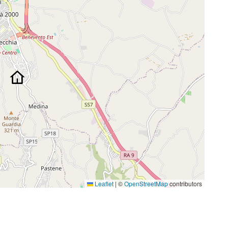
Leaflet
|
©
OpenStreetMap
contributors