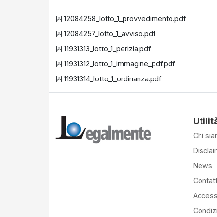
12084258_lotto_1_provvedimento.pdf
12084257_lotto_1_avviso.pdf
11931313_lotto_1_perizia.pdf
11931312_lotto_1_immagine_pdf.pdf
11931314_lotto_1_ordinanza.pdf
Utilit
Chi si
Disclai
News
Contatt
Accessi
Condiz