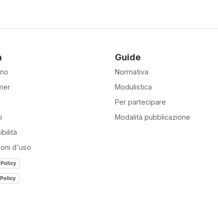
à
Guide
amo
Normativa
mer
Modulistica
Per partecipare
i
Modalità pubblicazione
bilità
ioni d'uso
 Policy
Policy