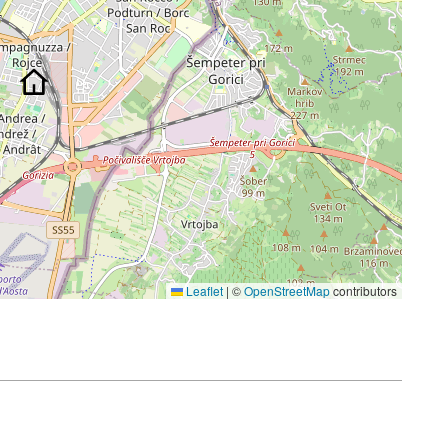
Leaflet
|
©
OpenStreetMap
contributors