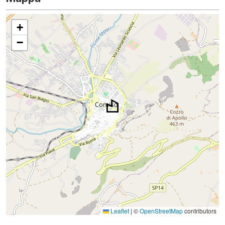
+
−
Leaflet
|
©
OpenStreetMap
contributors