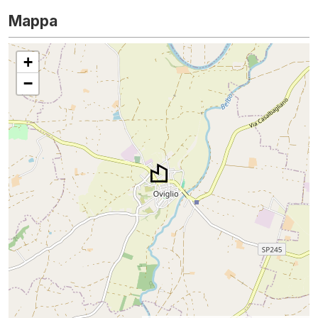
Mappa
+
−