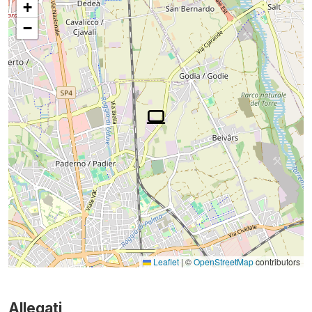
+
−
Leaflet
|
©
OpenStreetMap
contributors
Allegati