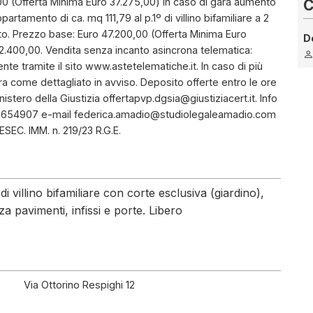
,00 (Offerta Minima Euro 37.275,00) in caso di gara aumento
C
artamento di ca. mq 111,79 al p.1º di villino bifamiliare a 2
pato. Prezzo base: Euro 47.200,00 (Offerta Minima Euro
D
.400,00. Vendita senza incanto asincrona telematica:
te tramite il sito www.astetelematiche.it. In caso di più
a come dettagliato in avviso. Deposito offerte entro le ore
stero della Giustizia offertapvp.dgsia@giustiziacert.it. Info
697654907 e-mail federica.amadio@studiolegaleamadio.com
ESEC. IMM. n. 219/23 R.G.E.
i villino bifamiliare con corte esclusiva (giardino),
a pavimenti, infissi e porte. Libero
Via Ottorino Respighi 12