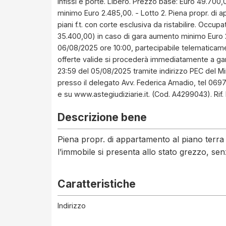
infissi e porte. Libero. Prezzo base: Euro 49.700
minimo Euro 2.485,00. - Lotto 2. Piena propr. di app
piani f.t. con corte esclusiva da ristabilire. Occu
35.400,00) in caso di gara aumento minimo Euro 2
06/08/2025 ore 10:00, partecipabile telematicamen
offerte valide si procederà immediatamente a gar
23:59 del 05/08/2025 tramite indirizzo PEC del Mini
presso il delegato Avv. Federica Amadio, tel 0
e su www.astegiudiziarie.it. (Cod. A4299043). Rif. 
Descrizione bene
Piena propr. di appartamento al piano terra d
l’immobile si presenta allo stato grezzo, senz
Caratteristiche
Indirizzo