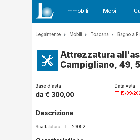
Immobili
Mobili
Gu
Legalmente
Mobili
Toscana
Bagno a Ri
Attrezzatura all'as
Campigliano, 49, 50
Base d'asta
Data Asta
15/09/20
da €
300,00
Descrizione
Scaffalatura - fi - 23092