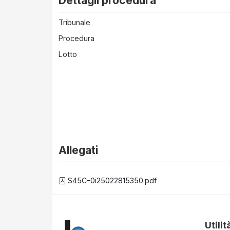
Dettagli procedura
Tribunale
Procedura
Lotto
Allegati
S45C-0i25022815350.pdf
Utilit