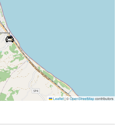
Leaflet
|
©
OpenStreetMap
contributors