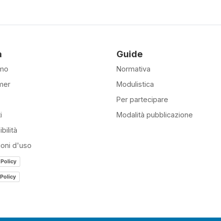
à
Guide
amo
Normativa
mer
Modulistica
Per partecipare
i
Modalità pubblicazione
bilità
ioni d'uso
 Policy
Policy