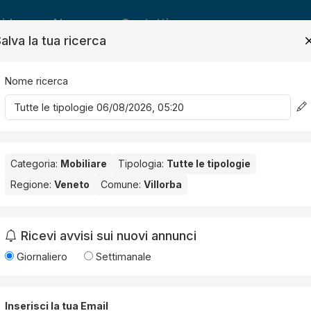
ide
News
Contatti
alva la tua ricerca
Nome ricerca
Salv
Categoria:
Mobiliare
Tipologia:
Tutte le tipologie
Regione:
Veneto
Comune:
Villorba
rba
. Nessun risultato per la Provincia selezionata:
Treviso
.
Ricevi avvisi sui nuovi annunci
Giornaliero
Settimanale
Inserisci la tua Email