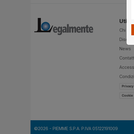
Utilit
Chi si
Disclai
News
Contatt
Accessi
Condiz
Privacy
Cookie 
©2026 - PIEMME S.P.A. P.IVA 05122191009