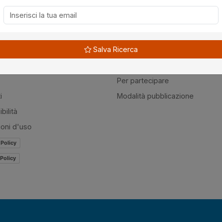
à
Guide
Salva Ricerca
amo
Normativa
mer
Modulistica
Per partecipare
i
Modalità pubblicazione
bilità
ioni d'uso
 Policy
Policy