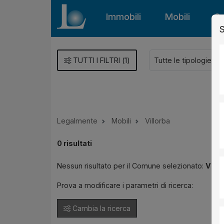
Immobili
Mobili
Gu
S
TUTTI I FILTRI
(
1
)
Legalmente
Mobili
Villorba
0
risultati
Nessun risultato per il Comune selezionato:
Villo
Prova a modificare i parametri di ricerca:
Cambia la ricerca