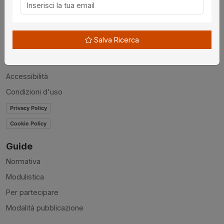
Chi siamo
Disclaimer
Salva Ricerca
News
Contatti
Accessibilità
Condizioni d'uso
Privacy Policy
Cookie Policy
Guide
Normativa
Modulistica
Per partecipare
Modalità pubblicazione