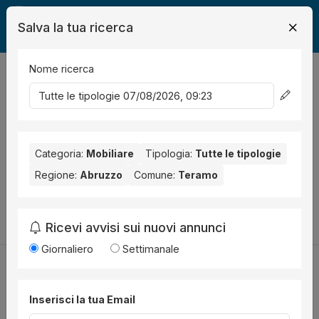
Salva la tua ricerca
Nome ricerca
Legalmente
Mobili
Teramo
0
risultati
Ordina per
Nessun risultato per il Comune selezionato:
Teramo
. Nessun
risultato per la Provincia selezionata:
Categoria:
Mobiliare
Tipologia:
Teramo
Tutte le tipologie
.
Regione:
Abruzzo
Comune:
Teramo
Prova a modificare i parametri di ricerca:
Cambia la ricerca
Ricevi avvisi sui nuovi annunci
Giornaliero
Settimanale
Inserisci la tua Email
Utilità