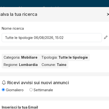
ide
News
Contatti
alva la tua ricerca
Nome ricerca
Salv
Categoria:
Mobiliare
Tipologia:
Tutte le tipologie
Regione:
Lombardia
Comune:
Taino
o
. Nessun risultato per la Provincia selezionata:
Varese
.
Ricevi avvisi sui nuovi annunci
Giornaliero
Settimanale
Inserisci la tua Email