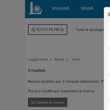
Immobili
Mobili
Gu
S
TUTTI I FILTRI
(
1
)
Legalmente
Mobili
Taino
0
risultati
Nessun risultato per il Comune selezionato:
Tain
Prova a modificare i parametri di ricerca:
Cambia la ricerca