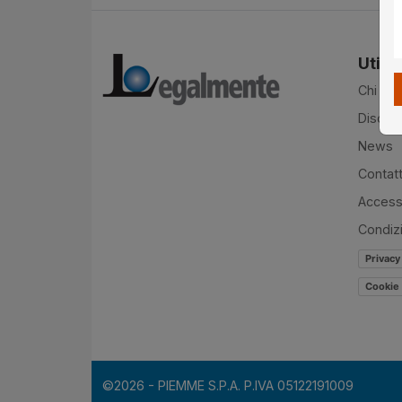
Utilit
Chi si
Disclai
News
Contatt
Accessi
Condiz
Privacy
Cookie 
©2026 - PIEMME S.P.A. P.IVA 05122191009