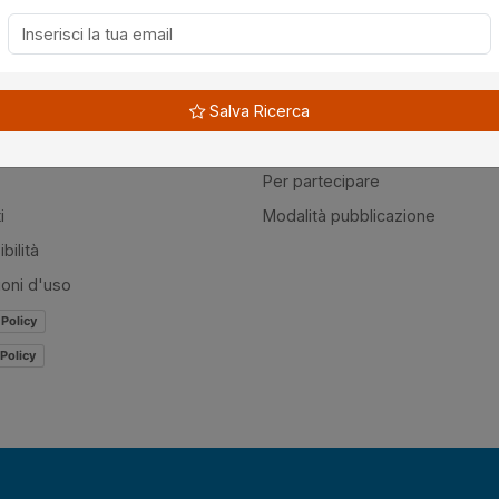
à
Guide
Salva Ricerca
amo
Normativa
mer
Modulistica
Per partecipare
i
Modalità pubblicazione
bilità
ioni d'uso
 Policy
Policy