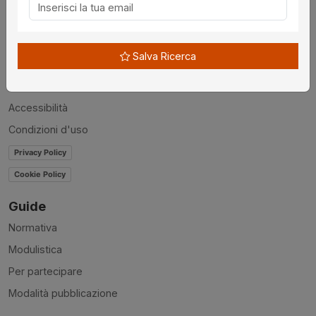
Chi siamo
Disclaimer
Salva Ricerca
News
Contatti
Accessibilità
Condizioni d'uso
Privacy Policy
Cookie Policy
Guide
Normativa
Modulistica
Per partecipare
Modalità pubblicazione