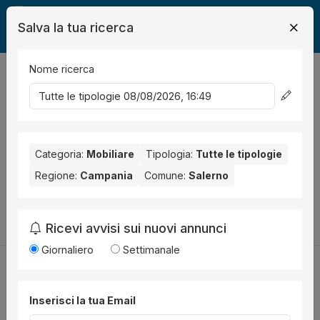
Salva la tua ricerca
Nome ricerca
Legalmente
Mobili
Salerno
0
risultati
Ordina per
Nessun risultato per il Comune selezionato:
Salerno
. Nessun
risultato per la Provincia selezionata:
Categoria:
Mobiliare
Tipologia:
Salerno
Tutte le tipologie
.
Regione:
Campania
Comune:
Salerno
Prova a modificare i parametri di ricerca:
Cambia la ricerca
Ricevi avvisi sui nuovi annunci
Giornaliero
Settimanale
Inserisci la tua Email
Utilità