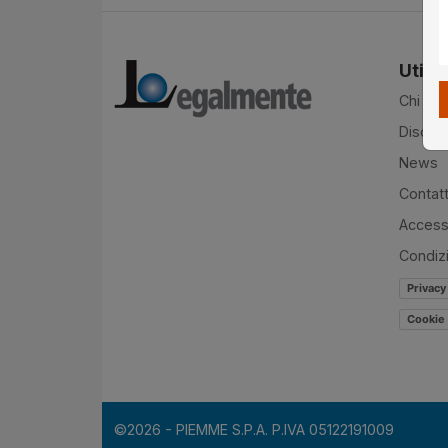
Utilit
Chi si
Disclai
News
Contatt
Accessi
Condiz
Privacy
Cookie 
©2026 - PIEMME S.P.A. P.IVA 05122191009