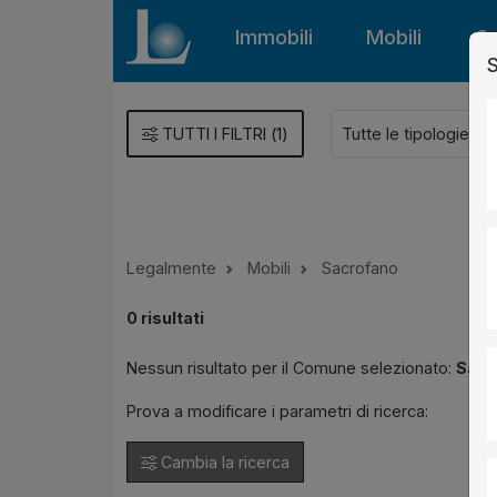
Immobili
Mobili
Gu
S
TUTTI I FILTRI
(
1
)
Legalmente
Mobili
Sacrofano
0
risultati
Nessun risultato per il Comune selezionato:
Sacr
Prova a modificare i parametri di ricerca:
Cambia la ricerca