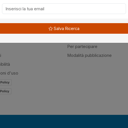
à
Guide
Salva Ricerca
amo
Normativa
mer
Modulistica
Per partecipare
i
Modalità pubblicazione
bilità
ioni d'uso
 Policy
Policy