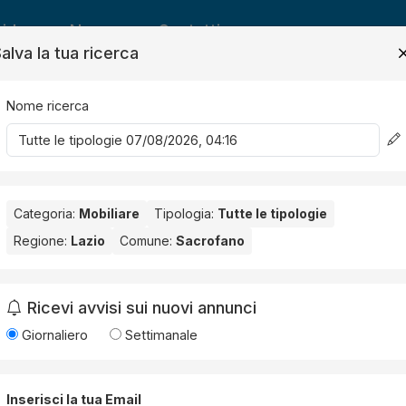
ide
News
Contatti
alva la tua ricerca
Nome ricerca
Salv
Categoria:
Mobiliare
Tipologia:
Tutte le tipologie
Regione:
Lazio
Comune:
Sacrofano
ofano
. Nessun risultato per la Provincia selezionata:
Roma
.
Ricevi avvisi sui nuovi annunci
Giornaliero
Settimanale
Inserisci la tua Email