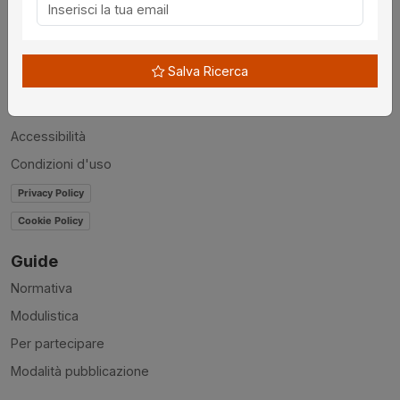
Chi siamo
Disclaimer
Salva Ricerca
News
Contatti
Accessibilità
Condizioni d'uso
Privacy Policy
Cookie Policy
Guide
Normativa
Modulistica
Per partecipare
Modalità pubblicazione