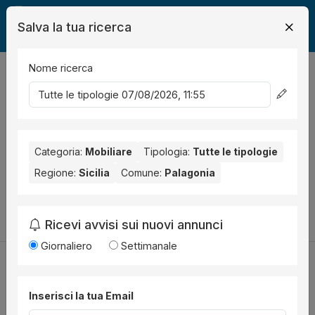
Salva la tua ricerca
Nome ricerca
Legalmente
Mobili
Palagonia
0
risultati
Ordina per
Nessun risultato per il Comune selezionato:
Palagonia
.
Nessun risultato per la Provincia selezionata:
Categoria:
Mobiliare
Tipologia:
Tutte le tipologie
Catania
.
Regione:
Sicilia
Comune:
Palagonia
Prova a modificare i parametri di ricerca:
Cambia la ricerca
Ricevi avvisi sui nuovi annunci
Giornaliero
Settimanale
Inserisci la tua Email
Utilità