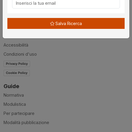
Chi siamo
Disclaimer
Salva Ricerca
News
Contatti
Accessibilità
Condizioni d'uso
Privacy Policy
Cookie Policy
Guide
Normativa
Modulistica
Per partecipare
Modalità pubblicazione