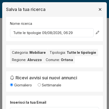
Salva la tua ricerca
Nome ricerca
Legalmente
Mobili
Ortona
0
risultati
Ordina per
Nessun risultato per il Comune selezionato:
Ortona
. Nessun
risultato per la Provincia selezionata:
Categoria:
Mobiliare
Tipologia:
Chieti
Tutte le tipologie
.
Regione:
Abruzzo
Comune:
Ortona
Prova a modificare i parametri di ricerca:
Cambia la ricerca
Ricevi avvisi sui nuovi annunci
Giornaliero
Settimanale
Inserisci la tua Email
Utilità