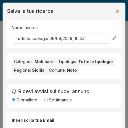
Salva la tua ricerca
Nome ricerca
Legalmente
Mobili
Noto
0
risultati
Ordina per
Nessun risultato per il Comune selezionato:
Noto
. Nessun
risultato per la Provincia selezionata:
Categoria:
Mobiliare
Tipologia:
Siracusa
Tutte le tipologie
.
Regione:
Sicilia
Comune:
Noto
Prova a modificare i parametri di ricerca:
Cambia la ricerca
Ricevi avvisi sui nuovi annunci
Giornaliero
Settimanale
Inserisci la tua Email
Utilità