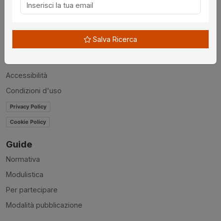
Chi siamo
Disclaimer
Salva Ricerca
News
Contatti
Accessibilità
Condizioni d'uso
Privacy Policy
Cookie Policy
Guide
Normativa
Modulistica
Per partecipare
Modalità pubblicazione