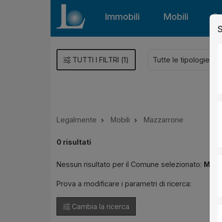
Immobili
Mobili
Gu
S
TUTTI I FILTRI
(
1
)
Legalmente
Mobili
Mazzarrone
0
risultati
Nessun risultato per il Comune selezionato:
Mazz
Prova a modificare i parametri di ricerca:
Cambia la ricerca