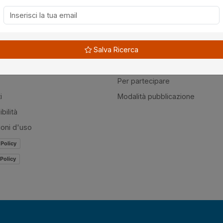
à
Guide
Salva Ricerca
amo
Normativa
mer
Modulistica
Per partecipare
i
Modalità pubblicazione
bilità
ioni d'uso
 Policy
Policy