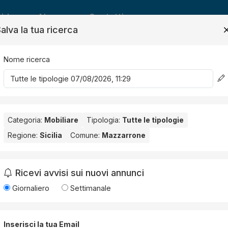
ide
News
Contatti
alva la tua ricerca
Nome ricerca
Salv
Categoria:
Mobiliare
Tipologia:
Tutte le tipologie
Regione:
Sicilia
Comune:
Mazzarrone
arrone
. Nessun risultato per la Provincia selezionata:
Catania
.
Ricevi avvisi sui nuovi annunci
Giornaliero
Settimanale
Inserisci la tua Email