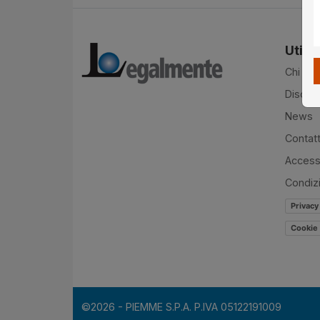
Utilit
Chi si
Disclai
News
Contatt
Accessi
Condiz
Privacy
Cookie 
©2026 - PIEMME S.P.A. P.IVA 05122191009