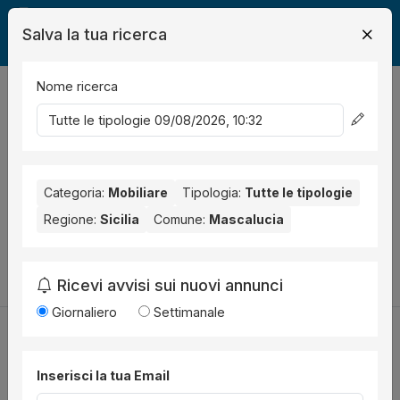
Salva la tua ricerca
Nome ricerca
Legalmente
Mobili
Mascalucia
0
risultati
Ordina per
Nessun risultato per il Comune selezionato:
Mascalucia
.
Nessun risultato per la Provincia selezionata:
Categoria:
Mobiliare
Tipologia:
Tutte le tipologie
Catania
.
Regione:
Sicilia
Comune:
Mascalucia
Prova a modificare i parametri di ricerca:
Cambia la ricerca
Ricevi avvisi sui nuovi annunci
Giornaliero
Settimanale
Inserisci la tua Email
Utilità