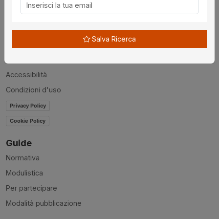
Chi siamo
Disclaimer
Salva Ricerca
News
Contatti
Accessibilità
Condizioni d'uso
Privacy Policy
Cookie Policy
Guide
Normativa
Modulistica
Per partecipare
Modalità pubblicazione