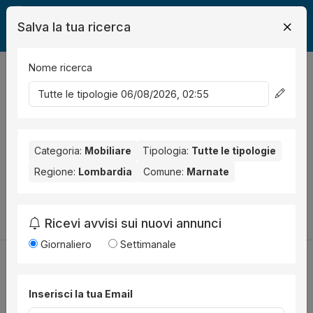
Salva la tua ricerca
Nome ricerca
Legalmente
Mobili
Marnate
0
risultati
Ordina per
Nessun risultato per il Comune selezionato:
Marnate
. Nessun
risultato per la Provincia selezionata:
Categoria:
Mobiliare
Tipologia:
Varese
Tutte le tipologie
.
Regione:
Lombardia
Comune:
Marnate
Prova a modificare i parametri di ricerca:
Cambia la ricerca
Ricevi avvisi sui nuovi annunci
Giornaliero
Settimanale
Inserisci la tua Email
Utilità