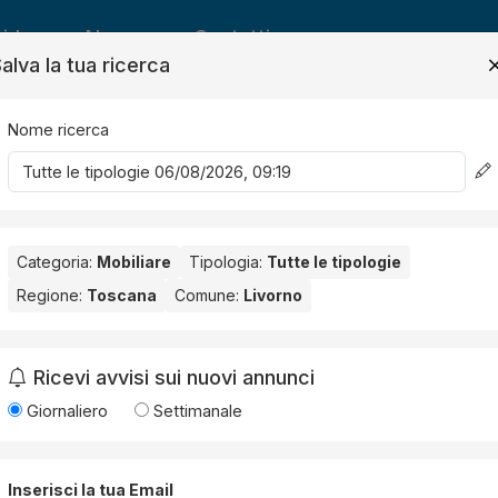
ide
News
Contatti
alva la tua ricerca
Nome ricerca
Salv
Categoria:
Mobiliare
Tipologia:
Tutte le tipologie
Regione:
Toscana
Comune:
Livorno
rno
. Nessun risultato per la Provincia selezionata:
Livorno
.
Ricevi avvisi sui nuovi annunci
Giornaliero
Settimanale
Inserisci la tua Email