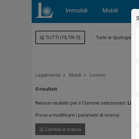
Immobili
Mobili
Gu
S
TUTTI I FILTRI
(
1
)
Legalmente
Mobili
Livorno
0
risultati
Nessun risultato per il Comune selezionato:
Livo
Prova a modificare i parametri di ricerca:
Cambia la ricerca