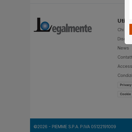
Utilit
Chi si
Disclai
News
Contatt
Accessi
Condiz
Privacy
Cookie 
©2026 - PIEMME S.P.A. P.IVA 05122191009