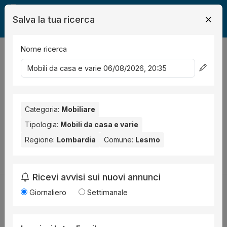
Salva la tua ricerca
Nome ricerca
Legalmente
Mobili
Lesmo
Mobili da casa e varie
0
risultati
Ordina per
Nessun risultato per il Comune selezionato:
Lesmo
. Nessun
risultato per la Provincia selezionata:
Categoria:
Mobiliare
Monza e della Brianza
.
Tipologia:
Mobili da casa e varie
Prova a modificare i parametri di ricerca:
Regione:
Lombardia
Comune:
Lesmo
Cambia la ricerca
Ricevi avvisi sui nuovi annunci
Giornaliero
Settimanale
Utilità