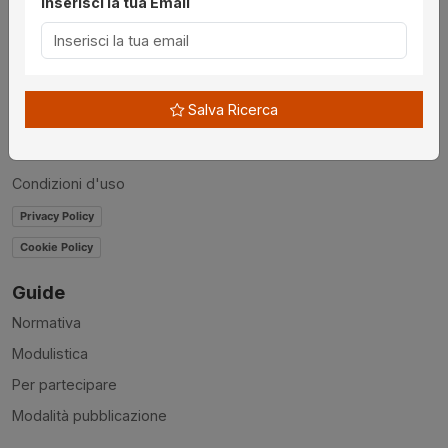
Inserisci la tua Email
Chi siamo
Disclaimer
News
Salva Ricerca
Contatti
Accessibilità
Condizioni d'uso
Privacy Policy
Cookie Policy
Guide
Normativa
Modulistica
Per partecipare
Modalità pubblicazione