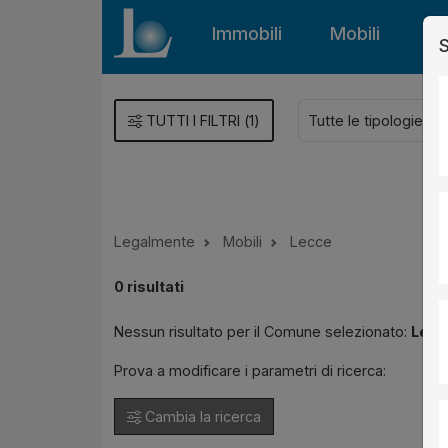
Immobili
Mobili
Gu
S
TUTTI I FILTRI
(
1
)
Legalmente
Mobili
Lecce
0
risultati
Nessun risultato per il Comune selezionato:
Lecc
Prova a modificare i parametri di ricerca:
Cambia la ricerca