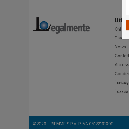
Utilit
Chi si
Disclai
News
Contatt
Accessi
Condiz
Privacy
Cookie 
©2026 - PIEMME S.P.A. P.IVA 05122191009