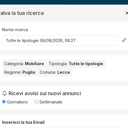
ide
News
Contatti
alva la tua ricerca
Nome ricerca
Salv
Categoria:
Mobiliare
Tipologia:
Tutte le tipologie
Regione:
Puglia
Comune:
Lecce
e
. Nessun risultato per la Provincia selezionata:
Lecce
.
Ricevi avvisi sui nuovi annunci
Giornaliero
Settimanale
Inserisci la tua Email