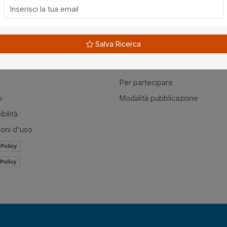
à
Guide
Salva Ricerca
amo
Normativa
mer
Modulistica
Per partecipare
i
Modalità pubblicazione
bilità
ioni d'uso
 Policy
Policy