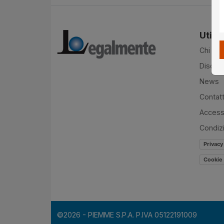
Utilit
Chi si
Disclai
News
Contatt
Accessi
Condiz
Privacy
Cookie 
©2026 - PIEMME S.P.A. P.IVA 05122191009