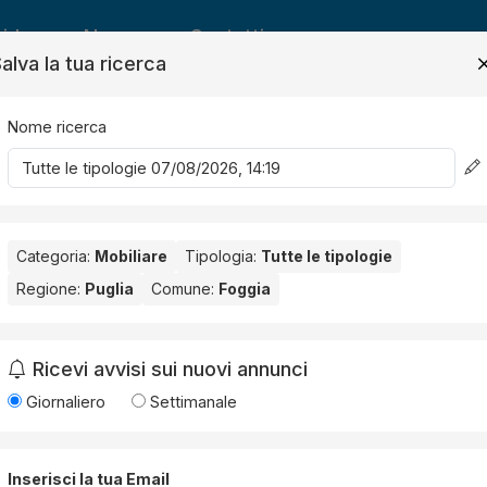
ide
News
Contatti
alva la tua ricerca
Nome ricerca
Salv
Categoria:
Mobiliare
Tipologia:
Tutte le tipologie
Regione:
Puglia
Comune:
Foggia
ia
. Nessun risultato per la Provincia selezionata:
Foggia
.
Ricevi avvisi sui nuovi annunci
Giornaliero
Settimanale
Inserisci la tua Email