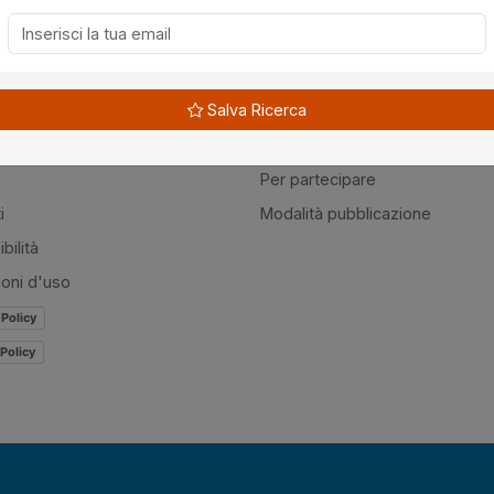
à
Guide
Salva Ricerca
amo
Normativa
mer
Modulistica
Per partecipare
i
Modalità pubblicazione
bilità
ioni d'uso
 Policy
Policy