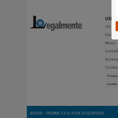
Utilit
Chi si
Disclai
News
Contatt
Accessi
Condiz
Privacy
Cookie 
©2026 - PIEMME S.P.A. P.IVA 05122191009