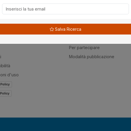
à
Guide
Salva Ricerca
amo
Normativa
mer
Modulistica
Per partecipare
i
Modalità pubblicazione
bilità
ioni d'uso
 Policy
Policy