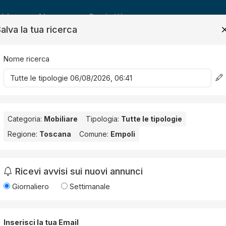
ide
News
Contatti
alva la tua ricerca
Nome ricerca
Salv
Categoria:
Mobiliare
Tipologia:
Tutte le tipologie
Regione:
Toscana
Comune:
Empoli
li
. Nessun risultato per la Provincia selezionata:
Firenze
.
Ricevi avvisi sui nuovi annunci
Giornaliero
Settimanale
Inserisci la tua Email