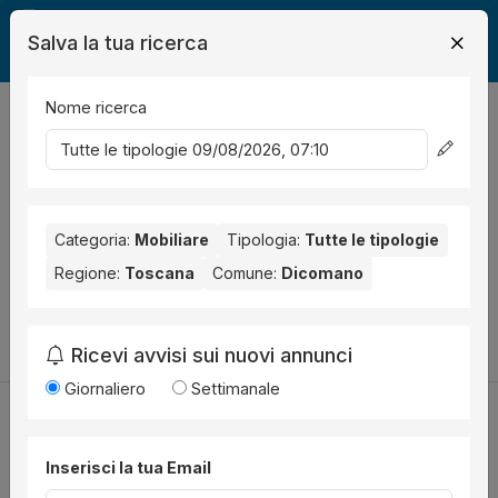
Salva la tua ricerca
Nome ricerca
Legalmente
Mobili
Dicomano
0
risultati
Ordina per
Nessun risultato per il Comune selezionato:
Dicomano
.
Nessun risultato per la Provincia selezionata:
Categoria:
Mobiliare
Tipologia:
Tutte le tipologie
Firenze
.
Regione:
Toscana
Comune:
Dicomano
Prova a modificare i parametri di ricerca:
Cambia la ricerca
Ricevi avvisi sui nuovi annunci
Giornaliero
Settimanale
Inserisci la tua Email
Utilità