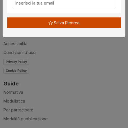
Chi siamo
Disclaimer
Salva Ricerca
News
Contatti
Accessibilità
Condizioni d'uso
Privacy Policy
Cookie Policy
Guide
Normativa
Modulistica
Per partecipare
Modalità pubblicazione