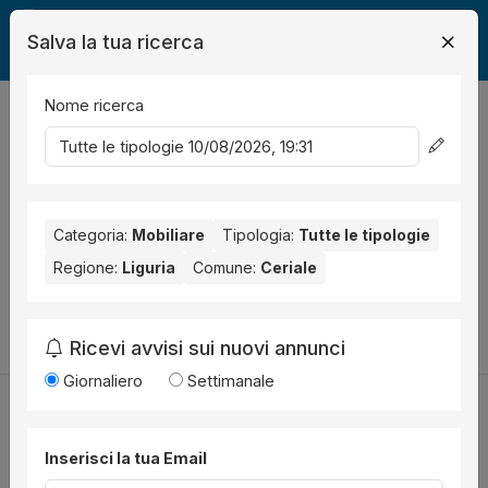
Salva la tua ricerca
Nome ricerca
Legalmente
Mobili
Ceriale
0
risultati
Ordina per
Nessun risultato per il Comune selezionato:
Ceriale
. Nessun
risultato per la Provincia selezionata:
Categoria:
Mobiliare
Tipologia:
Savona
Tutte le tipologie
.
Regione:
Liguria
Comune:
Ceriale
Prova a modificare i parametri di ricerca:
Cambia la ricerca
Ricevi avvisi sui nuovi annunci
Giornaliero
Settimanale
Inserisci la tua Email
Utilità