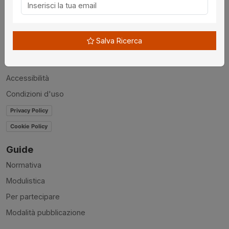
Chi siamo
Disclaimer
Salva Ricerca
News
Contatti
Accessibilità
Condizioni d'uso
Privacy Policy
Cookie Policy
Guide
Normativa
Modulistica
Per partecipare
Modalità pubblicazione