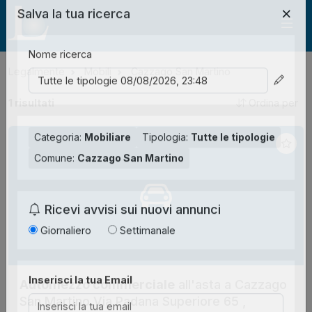
Salva la tua ricerca
Nome ricerca
Legalmente
Mobili
Cazzago San Martino
1
risultati
Ordina per
Categoria:
Mobiliare
Tipologia:
Tutte le tipologie
Comune:
Cazzago San Martino
Ricevi avvisi sui nuovi annunci
Giornaliero
Settimanale
Automezzo commerciale
all'asta a Cazzago
Inserisci la tua Email
San Martino Via Padana Superiore 65 ,