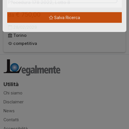
Procedura 178 2022, Lotto 8
€ 750,00
da
Salva Ricerca
28/02/2029
Torino
competitiva
Utilità
Chi siamo
Disclaimer
News
Contatti
Accessibilità