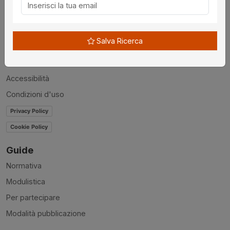
Chi siamo
Disclaimer
Salva Ricerca
News
Contatti
Accessibilità
Condizioni d'uso
Privacy Policy
Cookie Policy
Guide
Normativa
Modulistica
Per partecipare
Modalità pubblicazione