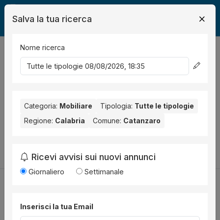
Salva la tua ricerca
Nome ricerca
Legalmente
Mobili
Catanzaro
0
risultati
Ordina per
Nessun risultato per il Comune selezionato:
Catanzaro
.
Nessun risultato per la Provincia selezionata:
Categoria:
Mobiliare
Tipologia:
Tutte le tipologie
Catanzaro
.
Regione:
Calabria
Comune:
Catanzaro
Prova a modificare i parametri di ricerca:
Cambia la ricerca
Ricevi avvisi sui nuovi annunci
Giornaliero
Settimanale
Inserisci la tua Email
Utilità