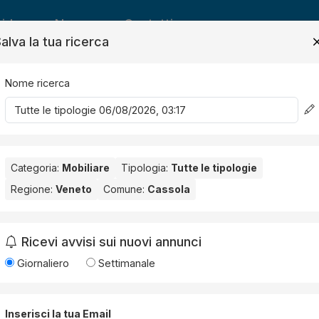
ide
News
Contatti
alva la tua ricerca
Nome ricerca
Salv
Categoria:
Mobiliare
Tipologia:
Tutte le tipologie
Regione:
Veneto
Comune:
Cassola
ola
. Nessun risultato per la Provincia selezionata:
Vicenza
.
Ricevi avvisi sui nuovi annunci
Giornaliero
Settimanale
Inserisci la tua Email