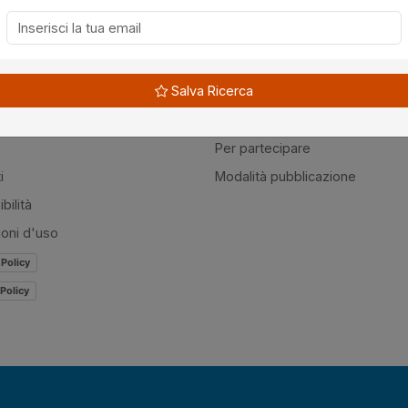
à
Guide
Salva Ricerca
amo
Normativa
mer
Modulistica
Per partecipare
i
Modalità pubblicazione
bilità
ioni d'uso
 Policy
Policy