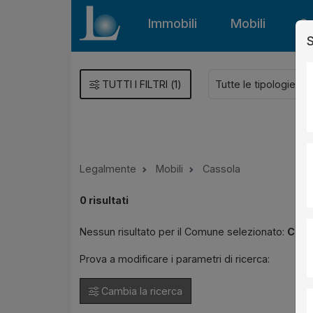
Immobili
Mobili
Gu
S
TUTTI I FILTRI
(
1
)
Legalmente
Mobili
Cassola
0
risultati
Nessun risultato per il Comune selezionato:
Cass
Prova a modificare i parametri di ricerca:
Cambia la ricerca