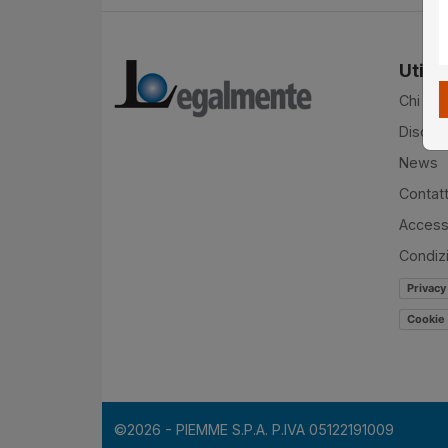
Utilit
Chi si
Disclai
News
Contatt
Accessi
Condiz
Privacy
Cookie 
©2026 - PIEMME S.P.A. P.IVA 05122191009